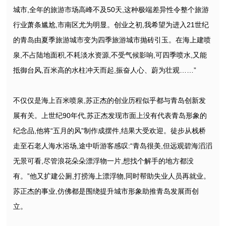
城市,全年的旅游市场高峰不及50天,这种极端差异性令整个旅游
行业萧条尴尬,市南区尤为明显。创业之初,我希望为进入21世纪
的青岛由夏季旅游城市变为四季旅游城市抛砖引玉。在海上建喷
泉,不占陆地面积,不耗淡水资源,不受气候影响,可四季喷水,又能
抵御台风,百米高的水柱冲天而起,振奋人心、蔚为壮观……”
不仅仅是海上百米喷泉,苏正杰的创业历程似乎都与青岛创新发
展有关。上世纪90年代,苏正杰发现市面上没有代表青岛形象的
纪念品,他将“五月的风”制作成摆件,结果大受欢迎。徒步从栈桥
走至石老人海水浴场,途中听游客感叹:“青岛很美,但远观碧海滔滔
无景可看,尽管浪花朵朵漂浮物一片,想找个解手的地方都没
有。”他又扩建公厕,打捞海上漂浮物,同时帮助失业人员再就业。
苏正杰的事业,仿佛都是围绕提升城市形象助推青岛发展而创
立。