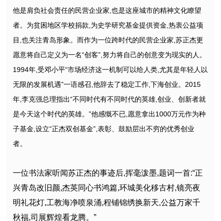
他是肩负社会责任的民营企业家,也是这座城市的精神文化瞭望
者。为贫困地区学校捐款,为史学研究基金提供资金,热衷公益项
目,也关注青岛形象。而作为一位跨时代的民营企业家,苏正杰更
愿意将自己定义为一名“创客”,努力将自己的创意变为现实的人。
1994年,受邓小平“市场经济这一机制可以给人类,尤其是年轻人以
无限的发展机遇”一语感召,他辞去了稳定工作,下海创业。2015
年,李克强总理指出“不同时代有不同时代的英雄,创业、创新者就
是今天这个时代的英雄。”他感慨不已,愿意拿出1000万元作为种
子基金,设立“正杰双创基金”,表彰、鼓励层出不穷的优秀创业
者。
一位书法家听闻苏正杰的事迹后,挥毫泼墨,题词一首:“正
兴青岛改旧颜,杰英同心书鸿篇,环城美化移古村,镜亮夜
明礼花灯,工教海净喷泉涌,程铺锦绣换新天,公益万家千
秋福,司展辉煌看龙腾。”