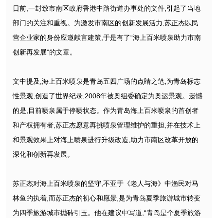
日前,一封致市南区政府香港中路街道办事处的文件,引起了当地
部门的关注和重视。为激发市南区的创新发展活力,苏正杰以民
营企业家的身份应邀献言建策,于是有了“海上百米喷泉助力市南
创新再发展”的文章。
文中提及,海上百米喷泉是青岛五四广场的点睛之笔,为青岛标志
性景观,创造了世界纪录,2008年被奥组委确定为奥运景观。遗憾
的是,目前喷泉属于停喷状态。作为青岛海上百米喷泉的首创者
和产权拥有者,苏正杰愿意再挑喷泉管理维护的重担,并在技术上
和景观效果上对海上喷泉进行升级改造,助力市南区改革开放的
深化和创新再发展。
苏正杰对海上百米喷泉的坚守,不亚于《老人与海》中渔民对马
林鱼的执着,而苏正杰的初心和愿景,是为青岛夏季旅游城市转变
为四季旅游城市抛砖引玉。他在建议中写道,“青岛是个夏季旅游