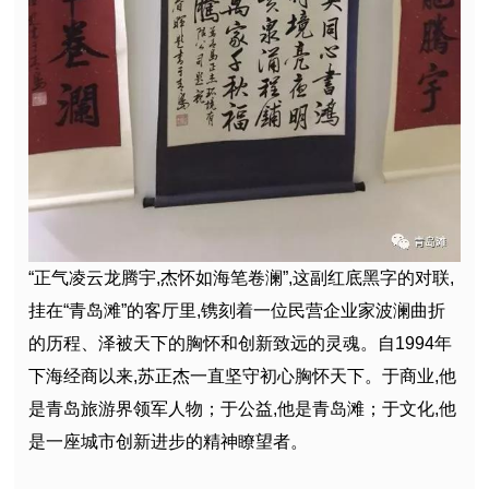
“正气凌云龙腾宇,杰怀如海笔卷澜”,这副红底黑字的对联,
挂在“青岛滩”的客厅里,镌刻着一位民营企业家波澜曲折
的历程、泽被天下的胸怀和创新致远的灵魂。自1994年
下海经商以来,苏正杰一直坚守初心胸怀天下。于商业,他
是青岛旅游界领军人物；于公益,他是青岛滩；于文化,他
是一座城市创新进步的精神瞭望者。