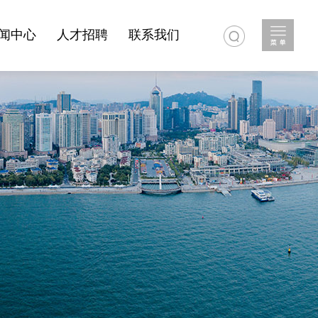
闻中心
人才招聘
联系我们
小学
作单位
岛滩动态
喷泉之都
人才理念
大虾事件
正杰公司新闻
喷泉节
招聘岗位
海水淡化