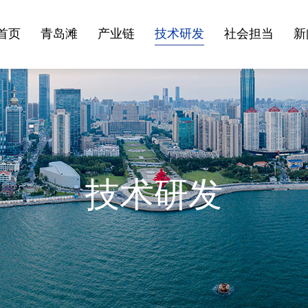
首页
青岛滩
产业链
技术研发
社会担当
新
憩园
青岛滩文化旅游研究院
青岛滩文化馆
敬拜毛主席
发明专利
青岛滩创客营
正杰环境工程
感恩小平
技术团队
媒体报道
投资业务
希望
合
青
技术研发