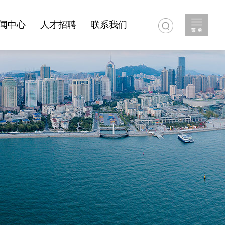
闻中心
人才招聘
联系我们
小学
作单位
岛滩动态
喷泉之都
人才理念
大虾事件
正杰公司新闻
喷泉节
招聘岗位
海水淡化